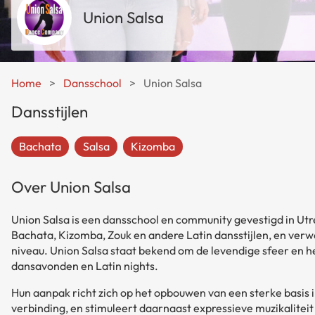
Union Salsa
Home
>
Dansschool
>
Union Salsa
Dansstijlen
Bachata
Salsa
Kizomba
Over Union Salsa
Union Salsa is een dansschool en community gevestigd in Utre
Bachata, Kizomba, Zouk en andere Latin dansstijlen, en ver
niveau. Union Salsa staat bekend om de levendige sfeer en h
dansavonden en Latin nights.
Hun aanpak richt zich op het opbouwen van een sterke basis i
verbinding, en stimuleert daarnaast expressieve muzikalitei