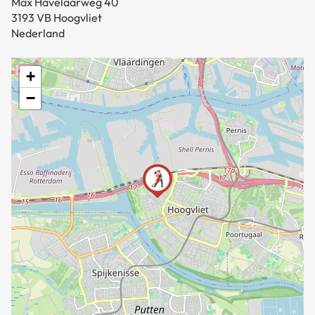
Max Havelaarweg 40
3193 VB Hoogvliet
Nederland
+
−